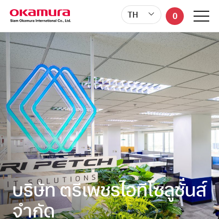
TH
0
บริษัท ตรีเพชรไอทีโซลูชั่นส์
จำกัด