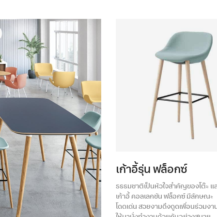
เก้าอี้รุ่น ฟล็อกซ์
ธรรมชาติเป็นหัวใจสำคัญของโต๊ะ แ
เก้าอี้ คอลเลกชัน ฟล็อกซ์ มีลักษณะ
โดดเด่น สวยงามดึงดูดเพื่อนร่วมงา
ให้มานั่งทำงานด้วยกันอย่างสบาย