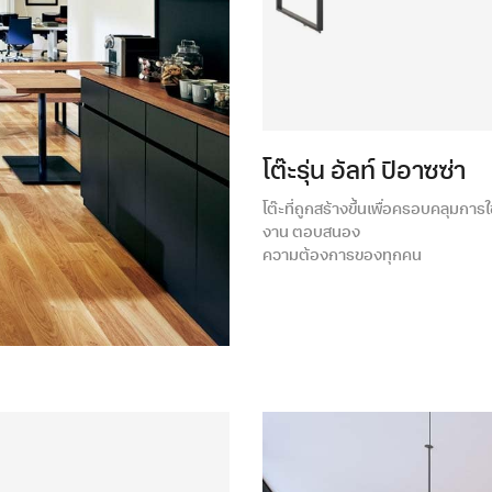
โต๊ะรุ่น อัลท์ ปิอาซซ่า
โต๊ะที่ถูกสร้างขึ้นเพื่อครอบคลุมการใ
งาน ตอบสนอง
ความต้องการของทุกคน