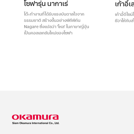
โซฟารุ่น นากาเร่
เก้าอี้เ
โต๊ะทำงานที่ได้รับแรงบันดาลใจจาก
เก้าอี้ดีไซ
ธรรมชาติ สร้างขึ้นอย่างพิถีพิถัน
ชีวาให้กับ
Nagare ซึ่งแปลว่า 'ไหล' ในภาษาญี่ปุ่น
เป็นคอลเลกชันใหม่ของโซฟา