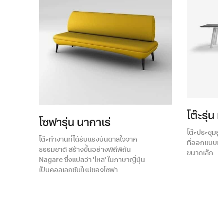
โต๊ะรุ่
โซฟารุ่น นากาเร่
โต๊ะประชุ
โต๊ะทำงานที่ได้รับแรงบันดาลใจจาก
ที่ออกแบบม
ธรรมชาติ สร้างขึ้นอย่างพิถีพิถัน
ขนาดเล็ก
Nagare ซึ่งแปลว่า 'ไหล' ในภาษาญี่ปุ่น
เป็นคอลเลกชันใหม่ของโซฟา