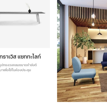
น ทราเวิส แซททะไลท์
มรูปทรงวงกลมขนาดกำลังดี
าเพื่อใช้ในห้องประชุม