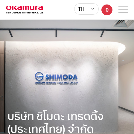
TH
0
บริษัท ชิโมดะ เทรดดิ้ง
(ประเทศไทย) จำกัด