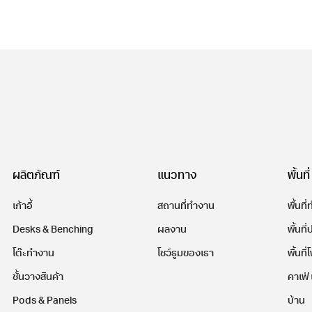
ผลิตภัณฑ์
แนวทาง
พื้นที่
เก้าอี้
สถานที่ทำงาน
พื้นที
Desks & Benching
ผลงาน
พื้นที
โต๊ะทำงาน
โชว์รูมของเรา
พื้นที่
ชั้นวางสินค้า
คาเฟ่ 
Pods & Panels
บ้าน