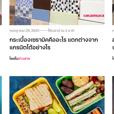
กรกฎาคม 29, 2025
ใช้เวลาอ่าน
2
นาที
กระเบื้องเซรามิคคืออะไร แตกต่างจาก
แกรนิตโต้อย่างไร
โพสใน
ข่าวสาร