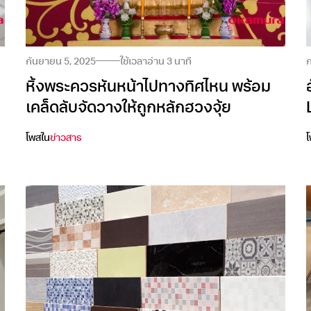
กันยายน 5, 2025
ใช้เวลาอ่าน
3
นาที
หิ้งพระควรหันหน้าไปทางทิศไหน พร้อม
เคล็ดลับจัดวางให้ถูกหลักฮวงจุ้ย
โพสใน
ข่าวสาร