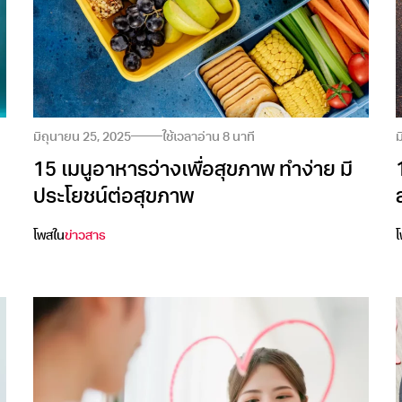
มิถุนายน 25, 2025
ใช้เวลาอ่าน
8
นาที
ม
15 เมนูอาหารว่างเพื่อสุขภาพ ทำง่าย มี
ประโยชน์ต่อสุขภาพ
โพสใน
ข่าวสาร