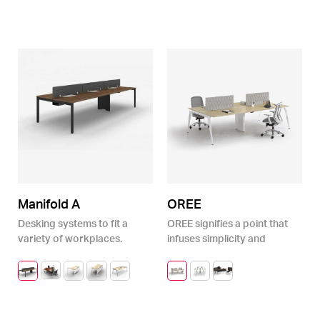
Manifold A
OREE
Desking systems to fit a
OREE signifies a point that
variety of workplaces.
infuses simplicity and
Simple – Conception –
strength while drawing
Dynamic
inspiration from Japanese
origami.