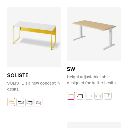
SW
SOLISTE
Height adjustable table
designed for better health,
SOLISTE is a new concept in
but also for greater
desks.
productivity and creativity
at work.