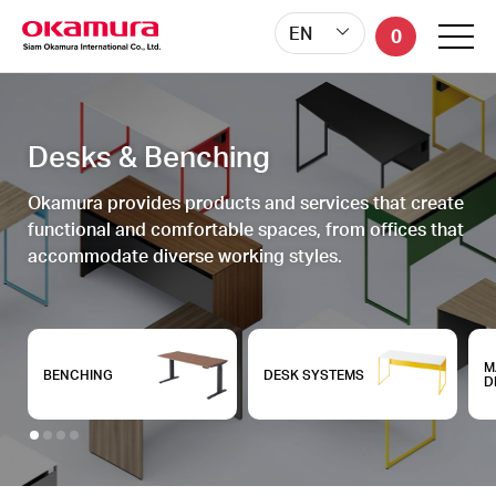
EN
EN
0
0
Desks & Benching
Okamura provides products and services that create
functional and comfortable spaces, from offices that
accommodate diverse working styles.
M
BENCHING
DESK SYSTEMS
D