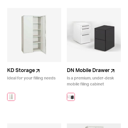
KD Storage
DN Mobile Drawer
Ideal for your filling needs
Is a premium, under-desk
mobile filing cabinet
designed for modern
workspaces. Featuring a
compact footprint and
smooth caster wheels, it
provides secure, flexible
storage directly beneath
your desk.