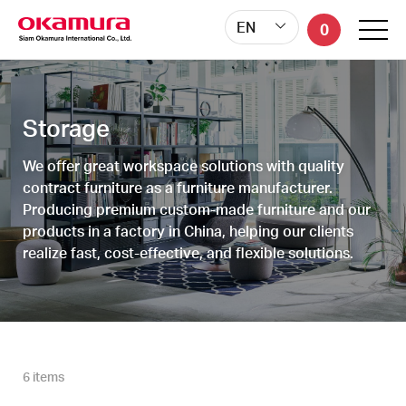
EN
EN
0
0
Storage
We offer great workspace solutions with quality
contract furniture as a furniture manufacturer.
Producing premium custom-made furniture and our
products in a factory in China, helping our clients
realize fast, cost-effective, and flexible solutions.
6 items