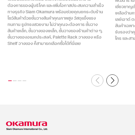
พัฒนาร้านใ
ต้องการของผู้บริโภค และเพิ่มโอกาสประสบความสำเร็จ
เชี่ยวชาญด
ทางธุรกิจ Siam Okamura พร้อมช่วยคุณยกระดับร้าน
เหลือด้าน
โชว์สินค้าด้วยชั้นวางสินค้าคุณภาพสูง วัสดุแข็งแรง
เลย์เอาต์ 
ทนทาน รูปทรงสวยงาม ไม่ว่าคุณจะต้องการ ชั้นวาง
สินค้าเฉพา
สินค้าเหล็ก, ชั้นวางของเหล็ก, ชั้นวางของร้านค้าต่าง ๆ,
รับรองว่าคุ
ชั้นวางของอเนกประสงค์, Palette Rack วางของ หรือ
ใคร และสาม
Shelf วางของ ก็สามารถเลือกซื้อได้ที่นี่เลย