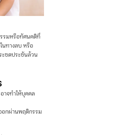
กรรมหรือทัศนคติที่
บในทางลบ หรือ
รประชดประชันล้วน
ร
 อาจทำให้บุคคล
ดงออกผ่านพฤติกรรม