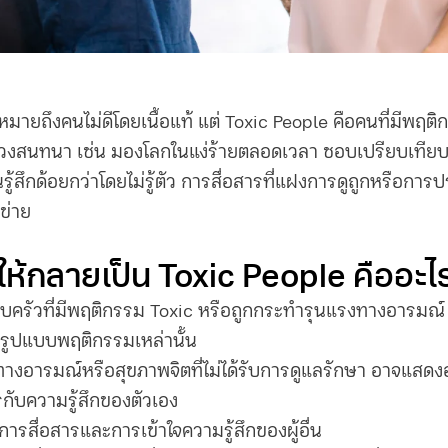
้หมายถึงคนไม่ดีโดยเนื้อแท้ แต่ Toxic People คือคน
ที่มีพฤติ
นวงสนทนา เช่น มองโลกในแง่ร้ายตลอดเวลา ชอบเปรียบเทีย
ู้สึกด้อยกว่าโดยไม่รู้ตัว การสื่อสารที่แฝงการดูถูกหรือกา
าข่าย
ำให้กลายเป็น Toxic People คืออะไ
บครัวที่มีพฤติกรรม Toxic หรือถูกกระทำรุนแรงทางอารมณ์
ับรูปแบบพฤติกรรมเหล่านั้น
าทางอารมณ์หรือสุขภาพจิตที่ไม่ได้รับการดูแลรักษา อาจแส
รกับความรู้สึกของตัวเอง
รสื่อสารและการเข้าใจความรู้สึกของผู้อื่น