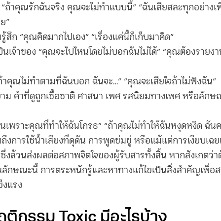
ด “ถ้าคุณรักฉันจริง คุณจะไม่ทำแบบนี้” “ฉันเสียสละทุกอย่างเพ
ลย”
ึก “คุณคิดมากไปเอง” “เรื่องแค่นี้ก็เก็บมาคิด”
เจ้าของ “คุณจะไปไหนโดยไม่บอกฉันไม่ได้” “คุณต้องรายงานให้
 “ถ้าคุณไม่ทำตามที่ฉันบอก ฉันจะ…” “คุณจะเสียใจถ้าไม่ฟังฉัน”
าม คำที่ดูถูกเชื้อชาติ ศาสนา เพศ รสนิยมทางเพศ หรือล
ป็นเพราะคุณที่ทำให้ฉันโกรธ” “ถ้าคุณไม่ทำให้ฉันหงุดหงิด ฉั
ึงการใช้น้ำเสียงที่ดุดัน การพูดข่มขู่ หรือแม้แต่การเงียบเฉ
 ซึ่งล้วนส่งผลต่อสภาพจิตใจของผู้รับสารทั้งสิ้น หากสังเกตว
นลักษณะนี้ การตระหนักรู้และหาทางแก้ไขเป็นสิ่งสำคัญเพื่อสร
ข็งแรง
พฤติกรรม Toxic มีอะไรบ้าง