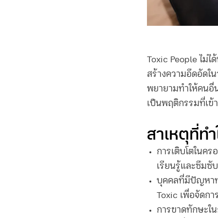
Toxic People ไม่ได
สร้างความอึดอัดใ
พยายามทำให้คนอื่นร
เป็นพฤติกรรมที่เข้
สาเหตุที่ท
การเติบโตในครอ
เรียนรู้และซึมซ
บุคคลที่มีปัญห
Toxic เพื่อจัดกา
การขาดทักษะในกา