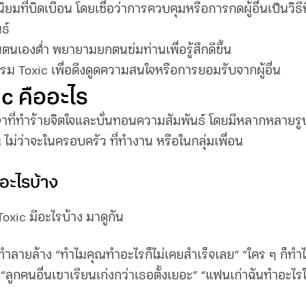
ิยมที่บิดเบือน โดยเชื่อว่าการควบคุมหรือการกดผู้อื่นเป็นวิธี
ธ์
ตนเองต่ำ พยายามยกตนข่มท่านเพื่อรู้สึกดีขึ้น
ม Toxic เพื่อดึงดูดความสนใจหรือการยอมรับจากผู้อื่น
c คืออะไร
จาที่ทำร้ายจิตใจและบั่นทอนความสัมพันธ์ โดยมีหลากหลายร
น ไม่ว่าจะในครอบครัว ที่ทำงาน
หรือในกลุ่มเพื่อน
ีอะไรบ้าง
oxic มีอะไรบ้าง มาดูกัน
ลายล้าง “ทำไมคุณทำอะไรก็ไม่เคยสำเร็จเลย” “ใคร ๆ ก็ทำได
ลูกคนอื่นเขาเรียนเก่งกว่าเธอตั้งเยอะ” “แฟนเก่าฉันทำอะไรให้ฉ