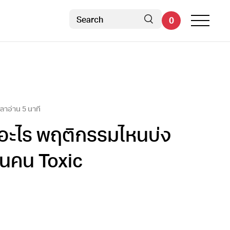
0
เวลาอ่าน
5
นาที
ออะไร พฤติกรรมไหนบ่ง
็นคน Toxic