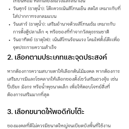
เทียนหอม หลีกเลี่ยงสีม่วงและสีน้ำเงิน
วันศุกร์ (ธาตุน้ำ):
โต๊ะควรเน้นสีโทนเย็น สดใส เหมาะกับที่
ใส่ปากกาทรงกลมแบน
วันเสาร์ (ธาตุน้ำ):
เสริมอำนาจด้วยสีโทนเข้ม เหมาะกับ
การตั้งตู้ปลาเล็ก ๆ หรือของที่ทำจากวัสดุธรรมชาติ
วันอาทิตย์ (ธาตุไฟ):
เน้นสีโทนร้อนแรง โคมไฟตั้งโต๊ะเพื่อ
จุดประกายความสำเร็จ
2. เลือกตามประเภทและจุดประสงค์
หากต้องการความสบายตาให้เลือกต้นไม้มงคล หากต้องการ
เสริมบารมีและโชคลาภให้เลือกของตั้งโชว์เสริมฮวงจุ้ย เช่น
ปี่เซียะ มังกร หรือน้ำพุขนาดเล็ก เพื่อให้ตอบโจทย์สิ่งที่
ต้องการเสริมมากที่สุด
3. เลือกขนาดให้พอดีกับโต๊ะ
ของมงคลที่ดีไม่ควรมีขนาดใหญ่จนเบียดบังพื้นที่ใช้งาน