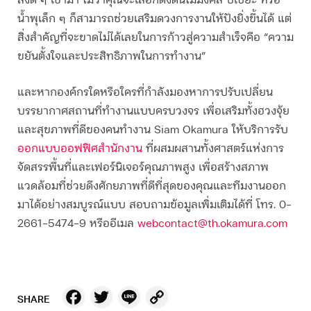
สิ่งดี ๆ เข้ามา ไม่ว่าคุณจะเลือกตั้งต้นไม้มงคล ปี่เซียะ หรือ
น้ำพุเล็ก ๆ ก็สามารถช่วยเสริมดวงการงานให้ปังยิ่งขึ้นได้ แต่
สิ่งสำคัญที่จะขาดไม่ได้เลยในการก้าวสู่ความสำเร็จคือ “ความ
ขยันตั้งใจและประสิทธิภาพในการทำงาน”
และหากองค์กรใดหรือใครที่กำลังมองหาการปรับเปลี่ยน
บรรยากาศสถานที่ทำงานแบบครบวงจร เพื่อเสริมทั้งฮวงจุ้ย
และสุขภาพที่ดีของคนทำงาน Siam Okamura ให้บริการรับ
ออกแบบออฟฟิศสำนักงาน
ที่ผสมผสานทั้งศาสตร์แห่งการ
จัดสรรพื้นที่และเฟอร์นิเจอร์คุณภาพสูง เพื่อสร้างสภาพ
แวดล้อมที่ช่วยดึงศักยภาพที่ดีที่สุดของคุณและทีมงานออก
มาได้อย่างสมบูรณ์แบบ สอบถามข้อมูลเพิ่มเติมได้ที่ โทร. 0-
2661-5474-9 หรืออีเมล
webcontact@th.okamura.com
Facebook
Twitter
Line
Copy
SHARE