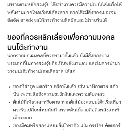
เพราะตามหลักฮวงจุ้ย โต๊ะทำงานควรมีความโปร่งโล่งเพื่อให้
พลังงานบวกไหลเวียนได้สะดวก หากโต๊ะมีสิ่งของเยอะจน
อึดอัด อาจส่งผลให้การทำงานติดขัดและไม่ราบรื่นได้
ของที่ควรหลีกเลี่ยงเพื่อความมงคล
บนโต๊ะทำงาน
นอกจากของมงคลที่ควรหามาตั้งแล้ว ยังมีสิ่งของบาง
ประเภทที่ในทางฮวงจุ้ยถือเป็นพลังงานลบ และไม่ควรนำมา
วางบนโต๊ะทำงานโดยเด็ดขาด ได้แก่
ของที่ชำรุด แตกร้าว หรือพังแล้ว เช่น นาฬิกาตาย แก้ว
บิ่น เพราะสื่อถึงความชะงักงันและความล้มเหลว
ต้นไม้ที่เหี่ยวเฉาหรือตาย หากต้นไม้มงคลบนโต๊ะเริ่มเหี่ยว
ควรรีบเปลี่ยนใหม่ทันที เพราะต้นไม้ตายสื่อถึงพลังงานที่
เสื่อมถอย
ของมีคมหรือของแหลมชี้เข้าหาตัว เช่น กรรไกร คัตเตอร์