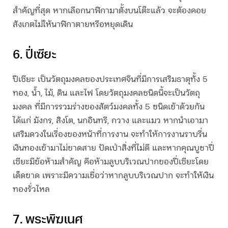
สำคัญที่สุด หากเลือกนาฬิกามาตั้งบนโต๊ะแล้ว จะต้องคอย
สังเกตไม่ให้นาฬิกาตายหรือหยุดเดิน
6. ปี่เซียะ
ปีเซียะ เป็นวัตถุมงคลของประเทศจีนที่มีการเสริมธาตุทั้ง 5
ทอง, น้ำ, ไม้, ดิน และไฟ โดยวัตถุมงคลชนิดนี้จะเป็นวัตถุ
มงคล ที่มีการรวมร่างของสัตว์มงคลทั้ง 5 ชนิดเข้าด้วยกัน
ได้แก่ มังกร, สิงโต, นกอินทรี, กวาง และแมว หากนำเอามา
เสริมดวงในเรื่องของหน้าที่การงาน จะทำให้การงานราบรื่น
เงินทองเข้ามาไม่ขาดสาย ปัดเป่าสิ่งที่ไม่ดี และหากคุณบูชาปี่
เซียะมีข้อห้ามสำคัญ คือห้ามลูบบริเวณปากของปี่เซียะโดย
เด็ดขาด เพราะมีความเชื่อว่าหากลูบบริเวณปาก จะทำให้เงิน
ทองรั่วไหล
7. พระพิฆเนศ