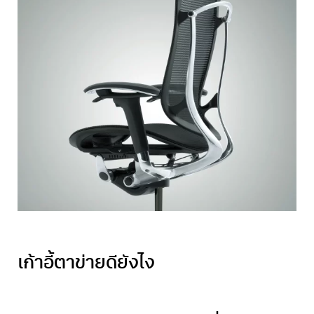
เก้าอี้ตาข่าย
ดียังไง