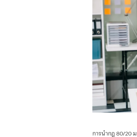
การนำ
กฎ 80/20
มา