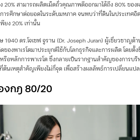
ียง 20% สามารถผลิตเม็ดถั่วคุณภาพดีออกมาได้ถึง 80% ของ
ู่การศึกษาต่อยอดในระดับมหภาค จนพบว่าที่ดินในประเทศอิตา
ียง 20% เท่านั้น
 1940 ดร.โจเซฟ จูราน (Dr. Joseph Juran) ผู้เชี่ยวชาญด้
ของพาเรโตมาประยุกต์ใช้กับโลกธุรกิจและการผลิต โดยตั้งชื่อ
” หรือหลักการพาเรโต ซึ่งกลายเป็นรากฐานสำคัญของการบริ
ี่ต้นเหตุสำคัญเพียงไม่กี่จุด เพื่อสร้างผลลัพธ์การเปลี่ยนแปลง
ของกฎ 80/20