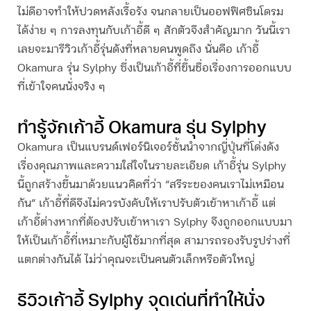
ไม่ดีอาจทำให้ปวดหลังเรื้อรัง จนกลายเป็นออฟฟิศซินโดรม
ได้ง่าย ๆ การลงทุนกับเก้าอี้ดี ๆ สักตัวจึงสำคัญมาก วันนี้เรา
เลยจะมา
รีวิวเก้าอี้
รุ่นดังที่หลายคนพูดถึง นั่นคือ เก้าอี้
Okamura รุ่น Sylphy ซึ่งเป็นเก้าอี้ที่ขึ้นชื่อเรื่องการออกแบบ
ที่เข้าใจคนนั่งจริง ๆ
ทำรู้จักเก้าอี้ Okamura รุ่น Sylphy
Okamura เป็นแบรนด์เฟอร์นิเจอร์ชั้นนำจากญี่ปุ่นที่โด่งดัง
เรื่องคุณภาพและความใส่ใจในรายละเอียด เก้าอี้รุ่น Sylphy
นี้ถูกสร้างขึ้นมาด้วยแนวคิดที่ว่า “สรีระของคนเราไม่เหมือน
กัน” เก้าอี้ที่ดีจึงไม่ควรบังคับให้เราปรับตัวเข้าหาเก้าอี้ แต่
เก้าอี้ต่างหากที่ต้องปรับเข้าหาเรา Sylphy จึงถูกออกแบบมา
ให้เป็นเก้าอี้ที่เหมาะกับผู้ใช้มากที่สุด สามารถรองรับรูปร่างที่
แตกต่างกันได้ ไม่ว่าคุณจะเป็นคนตัวเล็กหรือตัวใหญ่
รีวิวเก้าอี้
Sylphy จุดเด่นที่ทำให้นั่ง