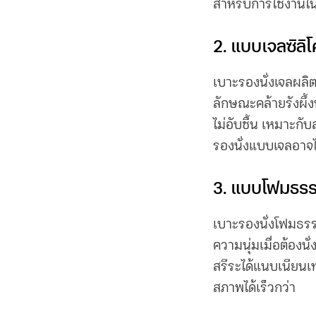
สำหรับการใช้งานใ
2. แบบเจลซิลิโ
เบาะรองนั่ง
เจลผลิต
ลักษณะคล้ายรังผึ้
ไม่อับชื้น เหมาะกั
รองนั่ง
แบบเจลอาจไม
3. แบบโฟมธร
เบาะรองนั่ง
โฟมธรรม
ความนุ่มเมื่อต้องน
สรีระได้แนบเนียนเ
สภาพได้เร็วกว่า