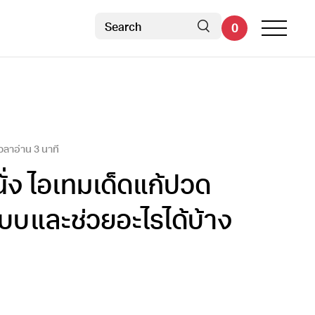
0
เวลาอ่าน
3
นาที
ั่ง ไอเทมเด็ดแก้ปวด
่แบบและช่วยอะไรได้บ้าง