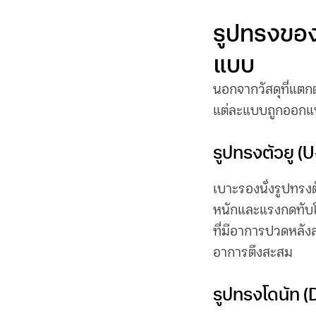
รูปทรงขอ
แบบ
นอกจากวัสดุที่แตก
แต่ละแบบถูกออกแบ
รูปทรงตัวยู (
เบาะรองนั่ง
รูปทรงต
หนักและแรงกดทับโดย
ที่มีอาการปวดหลังส
อาการตึงสะสม
รูปทรงโดนัท 