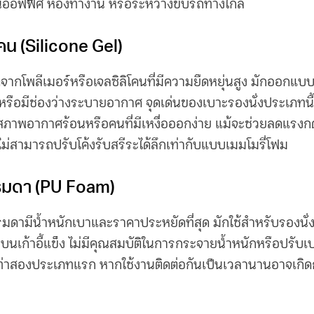
นออฟฟิศ ห้องทำงาน หรือระหว่างขับรถทางไกล
คน (Silicone Gel)
จากโพลีเมอร์หรือเจลซิลิโคนที่มีความยืดหยุ่นสูง มักออกแบบ
งหรือมีช่องว่างระบายอากาศ จุดเด่นของ
เบาะรองนั่ง
ประเภทนี
บสภาพอากาศร้อนหรือคนที่มีเหงื่อออกง่าย แม้จะช่วยลดแรงกด
่สามารถปรับโค้งรับสรีระได้ลึกเท่ากับแบบเมมโมรี่โฟม
รมดา (PU Foam)
ดามีน้ำหนักเบาและราคาประหยัดที่สุด มักใช้สำหรับรองนั่งชั
ั่งบนเก้าอี้แข็ง ไม่มีคุณสมบัติในการกระจายน้ำหนักหรือปรับ
ท่าสองประเภทแรก หากใช้งานติดต่อกันเป็นเวลานานอาจเกิดก