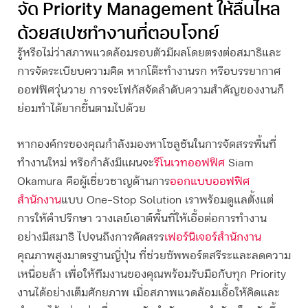
จัด
Priority Management
ให้ลื่นไหล
ด้วยสเปซทำงานที่ตอบโจทย์
รู้หรือไม่ว่าสภาพแวดล้อมรอบตัวมีผลโดยตรงต่อสมาธิและ
การจัดระเบียบความคิด หากโต๊ะทำงานรก หรือบรรยากาศ
ออฟฟิศวุ่นวาย การจะโฟกัสจัดลำดับความสำคัญของงานก็
ย่อมทำได้ยากขึ้นตามไปด้วย
หากองค์กรของคุณกำลังมองหาโซลูชันในการจัดสรรพื้นที่
ทำงานใหม่ หรือกำลังมีแผนจะ
รีโนเวทออฟฟิศ
Siam
Okamura คือผู้เชี่ยวชาญด้านการ
ออกแบบออฟฟิศ
สำนักงาน
แบบ One-Stop Solution เราพร้อมดูแลตั้งแต่
การให้คำปรึกษา วางเลย์เอาต์พื้นที่ให้เอื้อต่อการทำงาน
อย่างมีสมาธิ ไปจนถึงการคัดสรร
เฟอร์นิเจอร์สำนักงาน
คุณภาพสูงมาตรฐานญี่ปุ่น ที่ช่วยซัพพอร์ตสรีระและลดความ
เหนื่อยล้า เพื่อให้ทีมงานของคุณพร้อมรับมือกับทุก Priority
งานได้อย่างเต็มศักยภาพ เมื่อสภาพแวดล้อมเอื้อให้คิดและ