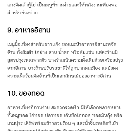
แกงจืดเต้าหู้ไข่ เป็นเมนูที่ทานง่ายและให้พลังงานเพียงพอ
สำหรับช่วงบ่าย
9. อาหารอีสาน
เมนูมื้อเที่ยงสำหรับชาวแก๊ง ขอแนะนำอาหารอีสานรสจัด
จ้าน ทั้งส้มตำ ไก่ย่าง ลาบ น้ำตก หรือต้มแซ่บ แต่ละร้านมี
สูตรปรุงรสเฉพาะตัว บางร้านเน้นความดั้งเดิมด้วยเครื่องปรุง
จากอีสาน บางร้านปรับรสชาติให้ถูกปากคนเมือง แต่ยังคง
ความเผ็ดร้อนจัดจ้านที่เป็นเอกลักษณ์ของอาหารอีสาน
10. ของทอด
อาหารเที่ยง
ที่ทานง่าย สะดวกรวดเร็ว มีให้เลือกหลากหลาย
ทั้งหมูทอด ไก่ทอด ปลาทอด เอ็นข้อไก่ทอด ทอดมันกุ้ง หรือ
เทมปุระ เสิร์ฟพร้อมข้าวสวยร้อน ๆ และน้ำจิ้มรสเด็ดที่เข้า