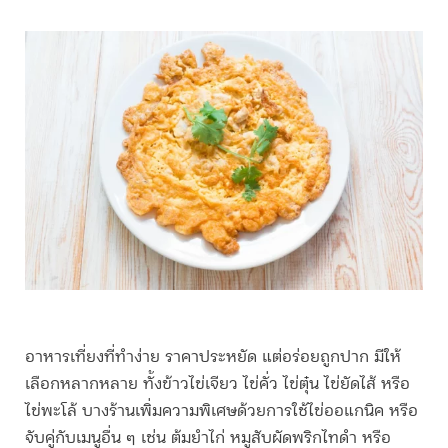
อาหารเที่ยง
ที่ทำง่าย ราคาประหยัด แต่อร่อยถูกปาก มีให้
เลือกหลากหลาย ทั้งข้าวไข่เจียว ไข่คั่ว ไข่ตุ๋น ไข่ยัดไส้ หรือ
ไข่พะโล้ บางร้านเพิ่มความพิเศษด้วยการใช้ไข่ออแกนิค หรือ
จับคู่กับเมนูอื่น ๆ เช่น ต้มยำไก่ หมูสับผัดพริกไทดำ หรือ