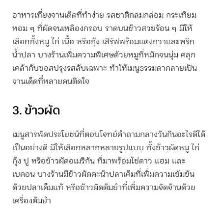
อาหารเที่ยง
จานเด็ดที่ทำง่าย รสชาติกลมกล่อม กระเทียม
หอม ๆ ที่ผัดจนเหลืองกรอบ ราดบนข้าวสวยร้อน ๆ มีให้
เลือกทั้งหมู ไก่ เนื้อ หรือกุ้ง เสิร์ฟพร้อมแตงกวาและพริก
น้ำปลา บางร้านเพิ่มความพิเศษด้วยหมูที่หมักจนนุ่ม คลุก
เคล้ากับซอสปรุงรสลับเฉพาะ ทำให้เมนูธรรมดากลายเป็น
จานเด็ดที่หลายคนติดใจ
3. ข้าวผัด
เมนูสารพัดประโยชน์ที่ตอบโจทย์คำถาม
กลางวันกินอะไรดี
ได้
เป็นอย่างดี มีให้เลือกหลากหลายรูปแบบ ทั้งข้าวผัดหมู ไก่
กุ้ง ปู หรือข้าวผัดอเมริกัน ที่มาพร้อมไข่ดาว แฮม และ
เบคอน บางร้านมีข้าวผัดคะน้าปลาเค็มที่เพิ่มความเข้มข้น
ด้วยปลาเค็มแท้ หรือข้าวผัดต้มยำที่เพิ่มความจัดจ้านด้วย
เครื่องต้มยำ