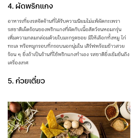
4. ผัดพริกแกง
อาหารเที่ยง
รสจัดจ้านที่ได้รับความนิยมไม่แพ้ผัดกะเพรา
รสชาติเผ็ดร้อนของพริกแกงที่ผัดกับเนื้อสัตว์จนหอมกรุ่น
เพิ่มความกลมกล่อมด้วยใบมะกรูดซอย มีให้เลือกทั้งหมู ไก่
ทะเล หรือหมูกรอบที่กรอบนอกนุ่มใน เสิร์ฟพร้อมข้าวสวย
ร้อน ๆ ยิ่งถ้าเป็นร้านที่ใช้พริกแกงทำเอง รสชาติยิ่งเข้มข้นถึง
เครื่องเทศ
5. ก๋วยเตี๋ยว