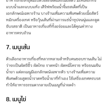
อาหารเที่ยง
ที่อุดมไปด้วยผักสดและเนื้อสัตว์ มีให้เลือกทั้ง
แบบน้ำและแบบแห้ง เสิร์ฟพร้อมน้ำจิ้มรสเด็ดที่เป็น
เอกลักษณ์เฉพาะร้าน บางร้านเพิ่มความพิเศษด้วยเนื้อสัตว์
หมักเครื่องเทศ หรือวุ้นเส้นที่ผ่านการแช่น้ำซุปจนนุ่มและดูด
ซับรสชาติ เป็น
อาหารเที่ยง
ที่ทั้งอร่อยและได้คุณค่าทาง
อาหารครบถ้วน
7. เมนูเส้น
ตัวเลือก
อาหารเที่ยง
ที่หลากหลายสำหรับคนชอบทานเส้น ไม่
ว่าจะเป็นผัดซีอิ๊ว ผัดไทย ราดหน้า ผัดหมี่โคราช หรือขนมจีน
น้ำยา แต่ละเมนูมีเอกลักษณ์เฉพาะตัว บางร้านเพิ่มความ
พิเศษด้วยสูตรน้ำราดหรือน้ำยาที่ทำเอง ใช้เครื่องเทศครบรส
ทำให้อาหารธรรมดากลายเป็นเมนูที่น่าจดจำ
8. เมนูไข่