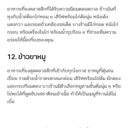
อาหารเที่ยง
คลาสสิกที่ได้รับความนิยมตลอดกาล ข้าวมันที่
หุงกับน้ำสต๊อกไก่หอม ๆ เสิร์ฟพร้อมไก่ต้มนุ่ม หนังเด้ง
แตงกวา และซอสถั่วเหลืองรสเด็ด บางร้านมีไก่ทอด หนังไก่
กรอบ หรือเครื่องในไก่ พร้อมน้ำซุปร้อน ๆ ที่ช่วยเพิ่มความ
อร่อยให้มื้อเที่ยงของคุณ
12. ข้าวขาหมู
อาหารเที่ยง
สุดคลาสสิกที่เข้ากับทุกโอกาส ขาหมูที่ตุ๋นจน
เปื่อย ราดด้วยน้ำราดรสกลมกล่อม เสิร์ฟพร้อมไข่ต้ม ผักดอง
และกระเทียมดอง บางร้านมีตัวเลือกหมูสามชั้นต้มนุ่ม ๆ หรือ
ไข่พะโล้ที่ดูดซับรสชาติจนเข้าเนื้อ ทำให้เป็นเมนูที่ทานได้ไม่
เบื่อ