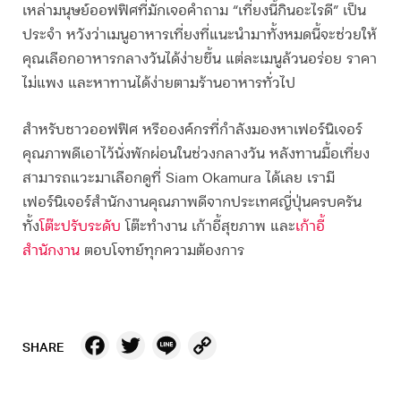
เหล่ามนุษย์ออฟฟิศที่มักเจอคำถาม “
เที่ยงนี้กินอะไรดี
” เป็น
ประจำ หวังว่าเมนูอาหารเที่ยงที่แนะนำมาทั้งหมดนี้จะช่วยให้
คุณเลือกอาหารกลางวันได้ง่ายขึ้น แต่ละเมนูล้วนอร่อย ราคา
ไม่แพง และหาทานได้ง่ายตามร้านอาหารทั่วไป
สำหรับชาวออฟฟิศ หรือองค์กรที่กำลังมองหาเฟอร์นิเจอร์
คุณภาพดีเอาไว้นั่งพักผ่อนในช่วงกลางวัน หลังทานมื้อเที่ยง
สามารถแวะมาเลือกดูที่ Siam Okamura ได้เลย เรามี
เฟอร์นิเจอร์สำนักงานคุณภาพดีจากประเทศญี่ปุ่นครบครัน
ทั้ง
โต๊ะปรับระดับ
โต๊ะทำงาน เก้าอี้สุขภาพ และ
เก้าอี้
สำนักงาน
ตอบโจทย์ทุกความต้องการ
Facebook
Twitter
Line
Copy
SHARE
Link