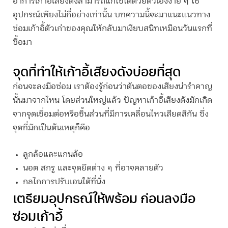
อาการ
เก้าอี้เสียงดัง
สามารถแก้ไขได้ด้วยตัวเองง่าย ๆ ใช้
อุปกรณ์เพียงไม่กี่อย่างเท่านั้น บทความนี้จะมาแนะแนวทาง
ซ่อมเก้าอี้ตัวเก่าของคุณให้กลับมาเงียบสนิทเหมือนวันแรกที่
ซื้อมา
จุดที่ทำให้
เก้าอี้เสียงดัง
บ่อยที่สุด
ก่อนจะลงมือซ่อม เราต้องรู้ก่อนว่าต้นตอของเสียงน่ารำคาญ
นั้นมาจากไหน โดยส่วนใหญ่แล้ว ปัญหา
เก้าอี้เสียงดัง
มักเกิด
จากจุดเชื่อมต่อหรือชิ้นส่วนที่มีการเคลื่อนไหวเสียดสีกัน ซึ่ง
จุดที่มักเป็นต้นเหตุก็คือ
ลูกล้อและแกนล้อ
นอต สกรู และจุดยึดต่าง ๆ ที่อาจคลายตัว
กลไกการปรับเอนใต้ที่นั่ง
เตรียมอุปกรณ์ให้พร้อม ก่อนลงมือ
ซ่อมเก้าอี้