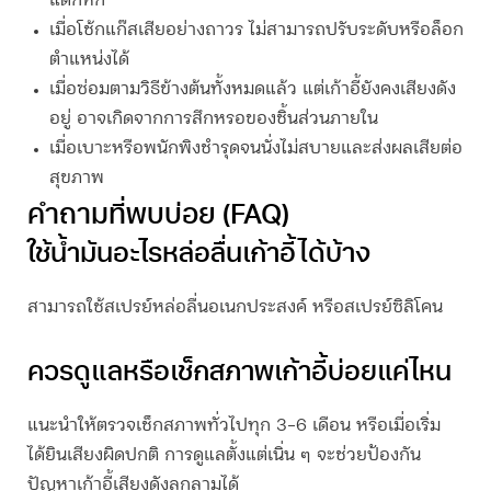
แตกหัก
เมื่อโช้กแก๊สเสียอย่างถาวร ไม่สามารถปรับระดับหรือล็อก
ตำแหน่งได้
เมื่อซ่อมตามวิธีข้างต้นทั้งหมดแล้ว แต่เก้าอี้ยังคงเสียงดัง
อยู่ อาจเกิดจากการสึกหรอของชิ้นส่วนภายใน
เมื่อเบาะหรือพนักพิงชำรุดจนนั่งไม่สบายและส่งผลเสียต่อ
สุขภาพ
คำถามที่พบบ่อย (FAQ)
ใช้น้ำมันอะไรหล่อลื่นเก้าอี้ได้บ้าง
สามารถใช้สเปรย์หล่อลื่นอเนกประสงค์ หรือสเปรย์ซิลิโคน
ควรดูแลหรือเช็กสภาพเก้าอี้บ่อยแค่ไหน
แนะนำให้ตรวจเช็กสภาพทั่วไปทุก 3-6 เดือน หรือเมื่อเริ่ม
ได้ยินเสียงผิดปกติ การดูแลตั้งแต่เนิ่น ๆ จะช่วยป้องกัน
ปัญหา
เก้าอี้เสียงดัง
ลุกลามได้