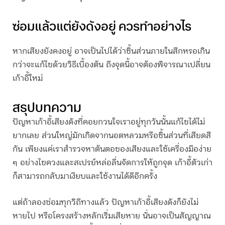
ซ่อมแล้วแต่ยังดังอยู่ ควรทำอย่างไร
หากเสียงยังคงอยู่ อาจเป็นไปได้ว่าชิ้นส่วนภายในสึกหรอเกิน
กว่าจะแก้ไขด้วยวิธีเบื้องต้น ถึงจุดนี้อาจต้องพิจารณาเปลี่ยน
เก้าอี้ใหม่
สรุปบทความ
ปัญหา
เก้าอี้เสียงดัง
ที่คอยกวนใจเราอยู่ทุกวันนั้นแก้ไขได้ไม่
ยากเลย ส่วนใหญ่มักเกิดจากนอตหลวมหรือชิ้นส่วนที่เสียดสี
กัน เพียงแค่เราสำรวจหาต้นตอของเสียงและใช้เครื่องมือง่าย
ๆ อย่างไขควงและสเปรย์หล่อลื่นจัดการให้ถูกจุด เก้าอี้ตัวเก่า
ก็สามารถกลับมาเงียบและใช้งานได้ดีอีกครั้ง
แต่ถ้าลองซ่อมทุกวิถีทางแล้ว ปัญหา
เก้าอี้เสียงดัง
ก็ยังไม่
หายไป หรือโครงสร้างหลักเริ่มเสียหาย นั่นอาจเป็นสัญญาณ