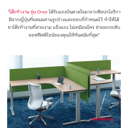
“
โต๊ะทำงาน รุ่น Oree
ได้รับแรงบันดาลใจมาจากศิลปะโอริกา
มิจากญี่ปุ่นที่ผสมผสานรูปร่างและขอบที่กำหนดไว้ ทำให้ได้
ขาโต๊ะทำงานที่สวยงาม แข็งแรง ไม่เหมือนใคร ช่วยยกระดับ
ออฟฟิศดีไซน์ของคุณให้ทันสมัยที่สุด”