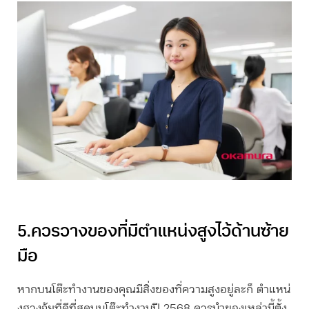
5.ควรวางของที่มีตำแหน่งสูงไว้ด้านซ้าย
มือ
หากบนโต๊ะทำงานของคุณมีสิ่งของที่ความสูงอยู่ละก็ ตำแหน่
งฮวงจุ้ยที่ดีที่สุดบน
โต๊ะทำงานปี 2568 ควรนำ
ของเหล่านี้ตั้ง