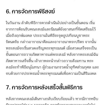
6. การจัดการพิธีสงฆ์
ในวันงาน ลำดับพิธีการควรดำเนินไปอย่างเป็นขั้นตอน เริ่ม
จากการต้อนรับคณะสงฆ์และนิมนต์ยังอาสนะที่จัดเตรียมไว้
เมื่อถึงฤกษ์มงคล ประธานในพิธีจะจุดธูปเทียนบูชาพระ
รัตนตรัย กล่าวอาราธนาศีลและอาราธนาพระปริตร จากนั้น
พระสงฆ์จะเริ่มสวดเจริญพระพุทธมนต์ เมื่อสวดเสร็จจะเป็น
ขั้นตอนการถวายภัตตาหารแด่พระสงฆ์ หลังจากพระสงฆ์ฉัน
ภัตตาหารเสร็จสิ้น เจ้าภาพจะนำกล่าวถวายสังฆทาน พระ
สงฆ์จะทำพิธีอนุโมทนา ผู้ร่วมงานกรวดน้ำอุทิศส่วนกุศล และ
จบด้วยการประพรมน้ำพระพุทธมนต์เพื่อความเป็นสิริมงคล
7. การจัดการหลังเสร็จสิ้นพิธีการ
หลังจากคณะสงฆ์เดินทางกลับเรียบร้อยแล้ว หากมีการหยิบ