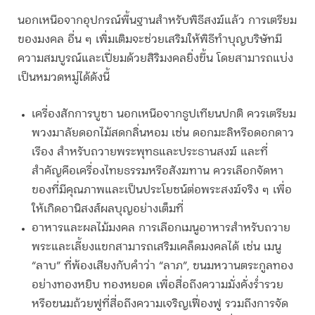
นอกเหนือจากอุปกรณ์พื้นฐานสำหรับพิธีสงฆ์แล้ว การเตรียม
ของมงคล อื่น ๆ เพิ่มเติมจะช่วยเสริมให้พิธี
ทำบุญบริษัท
มี
ความสมบูรณ์และเปี่ยมด้วยสิริมงคลยิ่งขึ้น โดยสามารถแบ่ง
เป็นหมวดหมู่ได้ดังนี้
เครื่องสักการบูชา
นอกเหนือจากธูปเทียนปกติ ควรเตรียม
พวงมาลัยดอกไม้สดกลิ่นหอม เช่น ดอกมะลิหรือดอกดาว
เรือง สำหรับถวายพระพุทธและประธานสงฆ์ และที่
สำคัญคือเครื่องไทยธรรมหรือสังฆทาน ควรเลือกจัดหา
ของที่มีคุณภาพและเป็นประโยชน์ต่อพระสงฆ์จริง ๆ เพื่อ
ให้เกิดอานิสงส์ผลบุญอย่างเต็มที่
อาหารและผลไม้มงคล
การเลือกเมนูอาหารสำหรับถวาย
พระและเลี้ยงแขกสามารถเสริมเคล็ดมงคลได้ เช่น เมนู
“ลาบ” ที่พ้องเสียงกับคำว่า “ลาภ”, ขนมหวานตระกูลทอง
อย่างทองหยิบ ทองหยอด เพื่อสื่อถึงความมั่งคั่งร่ำรวย
หรือขนมถ้วยฟูที่สื่อถึงความเจริญเฟื่องฟู รวมถึงการจัด