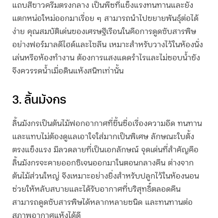
แถบสีขาวครีมตรงกลาง เป็นพืชที่แข็งแรงทนทานและยัง
แตกหน่อใหม่ออกมาเรื่อย ๆ สามารถนำไปขยายพันธุ์ต่อได้
ง่าย คุณสมบัติเด่นของเศรษฐีเรือนในคือการดูดซับสารพิษ
อย่างฟอร์มาลดีไฮด์และไซลีน เหมาะสำหรับวางไว้ในห้องนั่ง
เล่นหรือห้องทำงาน ต้องการแสงแดดรำไรและไม่ชอบน้ำขัง
จึงควรรดน้ำเมื่อดินแห้งสนิทเท่านั้น
3. ลิ้นมังกร
ลิ้นมังกรเป็น
ต้นไม้ฟอกอากาศ
ที่ขึ้นชื่อเรื่องความอึด ทนทาน
และแทบไม่ต้องดูแลเอาใจใส่มากเป็นพิเศษ ลักษณะใบตั้ง
ตรงแข็งแรง มีลวดลายที่เป็นเอกลักษณ์ จุดเด่นที่สำคัญคือ
ลิ้นมังกรจะคายออกซิเจนออกมาในตอนกลางคืน ต่างจาก
ต้นไม้ส่วนใหญ่ จึงเหมาะอย่างยิ่งสำหรับปลูกไว้ในห้องนอน
ช่วยให้หลับสบายและได้รับอากาศที่บริสุทธิ์ตลอดคืน
สามารถดูดซับสารพิษได้หลากหลายชนิด และทนทานต่อ
สภาพอากาศแห้งได้ดี