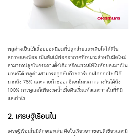
พลูด่างเป็นไม้เลื้อยยอดนิยมที่ปลูกง่ายและเติบโตได้ดีใน
สภาพแสงน้อย เป็น
ต้นไม้ฟอกอากาศ
ที่เหมาะสำหรับมือใหม่
สามารถปลูกในกระถางตั้งโต๊ะ หรือแขวนให้ใบห้อยลงมาเป็น
ม่านก็ได้ พลูด่างสามารถดูดซับก๊าซคาร์บอนไดออกไซด์ได้
มากถึง 75% และคายก๊าซออกซิเจนในเวลากลางวันได้ถึง
100% การดูแลก็เพียงรดน้ำเมื่อดินเริ่มแห้งและวางในที่ที่มี
แสงรำไร
2. เศรษฐีเรือนใน
เศรษฐีเรือนในมีลักษณะเด่น คือใบเรียวยาวขอบสีเขียวและมี