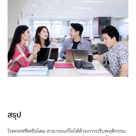
สรุป
โรค
ออฟฟิศซินโดม
สามารถแก้ไขได้ด้วยการปรับพฤติกรรม