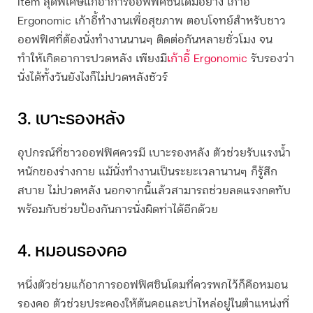
Item สุดพิเศษแก้อาการ
ออฟฟิศซินโดม
อย่าง เก้าอี้
Ergonomic เก้าอี้ทำงานเพื่อสุขภาพ ตอบโจทย์สำหรับชาว
ออฟฟิศที่ต้องนั่งทำงานนานๆ ติดต่อกันหลายชั่วโมง จน
ทำให้เกิดอาการปวดหลัง เพียงมี
เก้าอี้ Ergonomic
รับรองว่า
นั่งได้ทั้งวันยังไงก็ไม่ปวดหลังชัวร์
3. เบาะรองหลัง
อุปกรณ์ที่ชาวออฟฟิศควรมี เบาะรองหลัง ตัวช่วยรับแรงน้ำ
หนักของร่างกาย แม้นั่งทำงานเป็นระยะเวลานานๆ ก็รู้สึก
สบาย ไม่ปวดหลัง นอกจากนี้แล้วสามารถช่วยลดแรงกดทับ
พร้อมกับช่วยป้องกันการนั่งผิดท่าได้อีกด้วย
4. หมอนรองคอ
หนึ่งตัวช่วยแก้อาการ
ออฟฟิศซินโดม
ที่ควรพกไว้ก็คือหมอน
รองคอ ตัวช่วยประคองให้ต้นคอและบ่าไหล่อยู่ในตำแหน่งที่