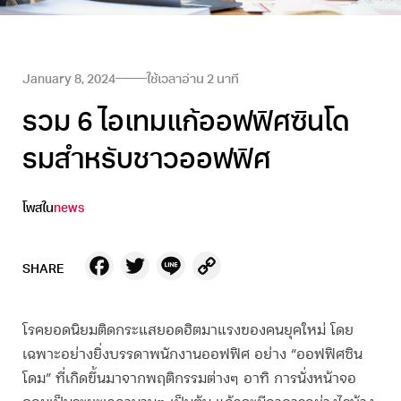
January 8, 2024
ใช้เวลาอ่าน
2
นาที
รวม 6 ไอเทมแก้ออฟฟิศซินโด
รมสำหรับชาวออฟฟิศ
โพสใน
news
Facebook
Twitter
Line
Copy
SHARE
Link
โรคยอดนิยมติดกระแสยอดฮิตมาแรงของคนยุคใหม่ โดย
เฉพาะอย่างยิ่งบรรดาพนักงานออฟฟิศ อย่าง
“
ออฟฟิศซิน
โดม
” ที่เกิดขึ้นมาจากพฤติกรรมต่างๆ อาทิ การนั่งหน้าจอ