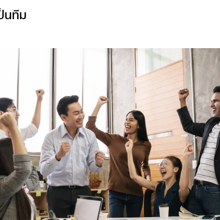
็นทีม