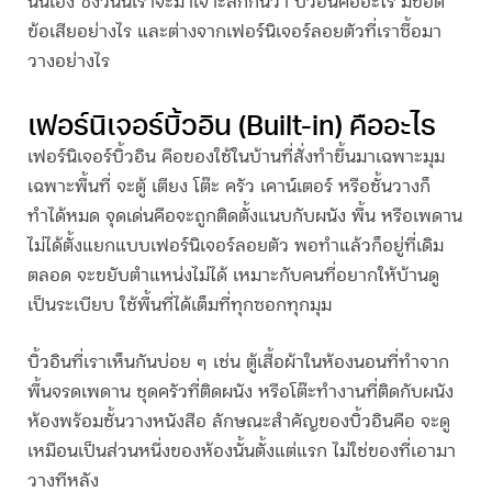
นั่นเอง ซึ่งวันนี้เราจะมาเจาะลึกกันว่า
บิ้วอิน
คืออะไร มีข้อดี
ข้อเสียอย่างไร และต่างจากเฟอร์นิเจอร์ลอยตัวที่เราซื้อมา
วางอย่างไร
เฟอร์นิเจอร์
บิ้วอิน
(Built-in) คืออะไร
เฟอร์นิเจอร์
บิ้วอิน
คือของใช้ในบ้านที่สั่งทำขึ้นมาเฉพาะมุม
เฉพาะพื้นที่ จะตู้ เตียง โต๊ะ ครัว เคาน์เตอร์ หรือชั้นวางก็
ทำได้หมด จุดเด่นคือจะถูกติดตั้งแนบกับผนัง พื้น หรือเพดาน
ไม่ได้ตั้งแยกแบบเฟอร์นิเจอร์ลอยตัว พอทำแล้วก็อยู่ที่เดิม
ตลอด จะขยับตำแหน่งไม่ได้ เหมาะกับคนที่อยากให้บ้านดู
เป็นระเบียบ ใช้พื้นที่ได้เต็มที่ทุกซอกทุกมุม
บิ้วอิน
ที่เราเห็นกันบ่อย ๆ เช่น ตู้เสื้อผ้าในห้องนอนที่ทำจาก
พื้นจรดเพดาน ชุดครัวที่ติดผนัง หรือโต๊ะทำงานที่ติดกับผนัง
ห้องพร้อมชั้นวางหนังสือ ลักษณะสำคัญของ
บิ้วอิน
คือ จะดู
เหมือนเป็นส่วนหนึ่งของห้องนั้นตั้งแต่แรก ไม่ใช่ของที่เอามา
วางทีหลัง