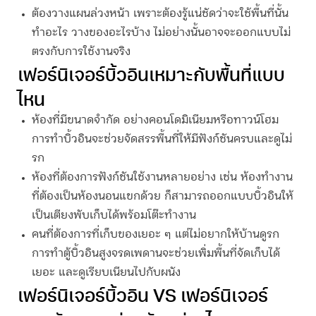
ต้องวางแผนล่วงหน้า เพราะต้องรู้แน่ชัดว่าจะใช้พื้นที่นั้น
ทำอะไร วางของอะไรบ้าง ไม่อย่างนั้นอาจจะออกแบบไม่
ตรงกับการใช้งานจริง
เฟอร์นิเจอร์
บิ้วอิน
เหมาะกับพื้นที่แบบ
ไหน
ห้องที่มีขนาดจำกัด
อย่างคอนโดมิเนียมหรือทาวน์โฮม
การทำ
บิ้วอิน
จะช่วยจัดสรรพื้นที่ให้มีฟังก์ชันครบและดูไม่
รก
ห้องที่ต้องการฟังก์ชันใช้งานหลายอย่าง
เช่น ห้องทำงาน
ที่ต้องเป็นห้องนอนแขกด้วย ก็สามารถออกแบบ
บิ้วอิน
ให้
เป็นเตียงพับเก็บได้พร้อมโต๊ะทำงาน
คนที่ต้องการที่เก็บของเยอะ ๆ
แต่ไม่อยากให้บ้านดูรก
การทำตู้
บิ้วอิน
สูงจรดเพดานจะช่วยเพิ่มพื้นที่จัดเก็บได้
เยอะ และดูเรียบเนียนไปกับผนัง
เฟอร์นิเจอร์
บิ้วอิน
VS เฟอร์นิเจอร์