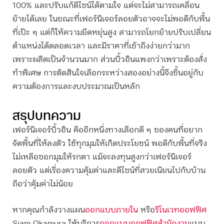
100% และปรับแก้ดีไซน์ได้ตามใจ แต่จะไม่สามารถเคลื่อน
ย้ายได้เลย ในขณะที่เฟอร์นิเจอร์ลอยตัวอาจจะไม่พอดีกับพื้น
ที่เป๊ะ ๆ แต่ก็ให้ความยืดหยุ่นสูง สามารถโยกย้ายปรับเปลี่ยน
ตำแหน่งได้ตลอดเวลา และมีราคาที่เข้าถึงง่ายกว่ามาก
เพราะผลิตเป็นจำนวนมาก ส่วน
บิ้วอิน
แพงกว่าเพราะต้องสั่ง
ทำพิเศษ การตัดสินใจเลือกระหว่างสองอย่างนี้จึงขึ้นอยู่กับ
ความต้องการและงบประมาณเป็นหลัก
สรุปบทความ
เฟอร์นิเจอร์
บิ้วอิน
คืออีกหนึ่งทางเลือกดี ๆ ของคนที่อยาก
จัดพื้นที่ให้ลงตัว ใช้ทุกมุมให้เกิดประโยชน์ พอดีกับพื้นที่จริง
ไม่เหลือซอกมุมให้รกตา แม้จะลงทุนสูงกว่าเฟอร์นิเจอร์
ลอยตัว แต่เรื่องความคุ้มค่าและดีไซน์ที่สวยเนียนไปกับบ้าน
ถือว่าคุ้มค่าไม่น้อย
หากคุณกำลังวางแผน
ออกแบบภายใน
หรือ
รีโนเวทออฟฟิศ